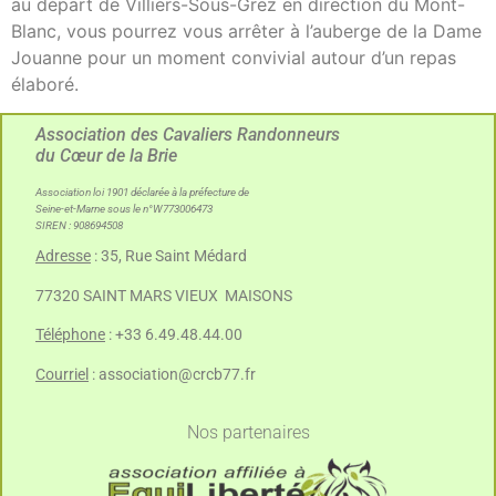
au départ de Villiers-Sous-Grez en direction du Mont-
Blanc, vous pourrez vous arrêter à l’auberge de la Dame
Jouanne pour un moment convivial autour d’un repas
élaboré.
Association des Cavaliers Randonneurs
du Cœur de la Brie
Association loi 1901 déclarée à la préfecture de
Seine-et-Marne sous le n°W773006473
SIREN : 908694508
Adresse
: 35, Rue Saint Médard
77320 SAINT MARS VIEUX MAISONS
Téléphone
: +33 6.49.48.44.00
Courriel
:
association@crcb77.fr
Nos partenaires