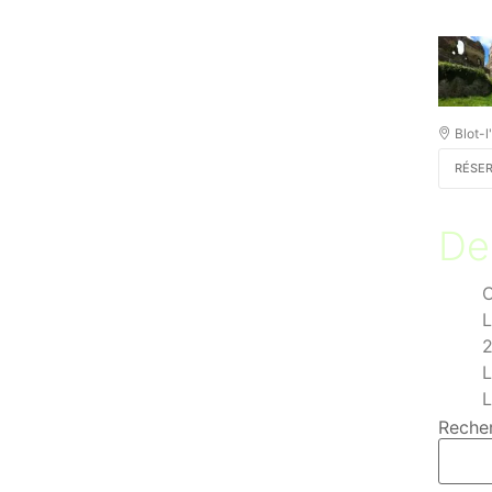
Blot-l
RÉSE
Der
C
L
2
L
L
Reche