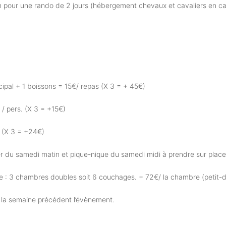
Km pour une rando de 2 jours (hébergement chevaux et cavaliers en cam
ncipal + 1 boissons = 15€/ repas (X 3 = + 45€)
 / pers. (X 3 = +15€)
. (X 3 = +24€)
uner du samedi matin et pique-nique du samedi midi à prendre sur plac
 : 3 chambres doubles soit 6 couchages. + 72€/ la chambre (petit-de
é la semaine précédent l’évènement.