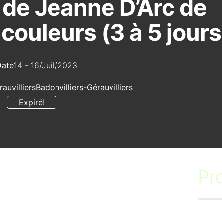
 de Jeanne D’Arc de
ouleurs (3 à 5 jours
Date
14 - 16/Juil/2023
auvilliers
Badonvilliers-Gérauvilliers
Expiré!
Pr