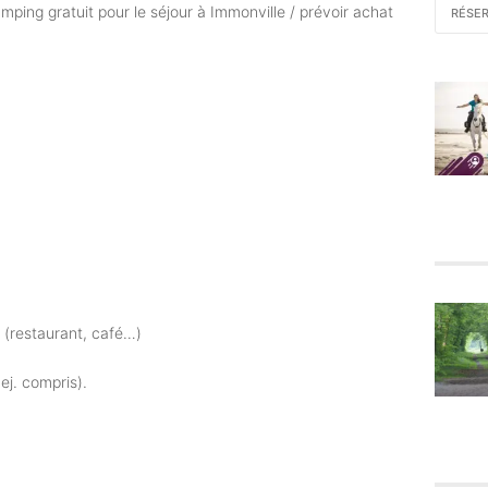
ping gratuit pour le séjour à Immonville / prévoir achat
RÉSE
e (restaurant, café…)
j. compris).