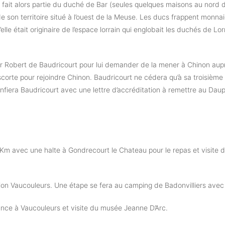
fait alors partie du duché de Bar (seules quelques maisons au nord de
son territoire situé à l’ouest de la Meuse. Les ducs frappent monnaie
’elle était originaire de l’espace lorrain qui englobait les duchés de L
er Robert de Baudricourt pour lui demander de la mener à Chinon aupr
orte pour rejoindre Chinon. Baudricourt ne cédera qu’à sa troisième req
onfiera Baudricourt avec une lettre d’accréditation à remettre au Daup
 Km avec une halte à Gondrecourt le Chateau pour le repas et visite
ction Vaucouleurs. Une étape se fera au camping de Badonvilliers ave
ance à Vaucouleurs et visite du musée Jeanne D’Arc.