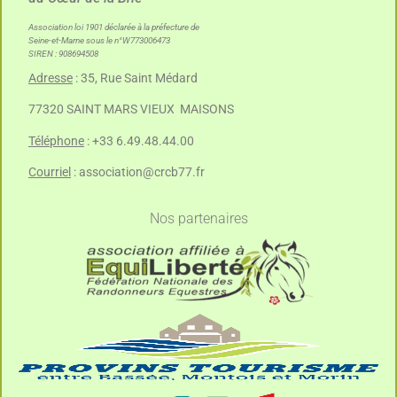
Association loi 1901 déclarée à la préfecture de
Seine-et-Marne sous le n°W773006473
SIREN : 908694508
Adresse
: 35, Rue Saint Médard
77320 SAINT MARS VIEUX MAISONS
Téléphone
: +33 6.49.48.44.00
Courriel
:
association@crcb77.fr
Nos partenaires