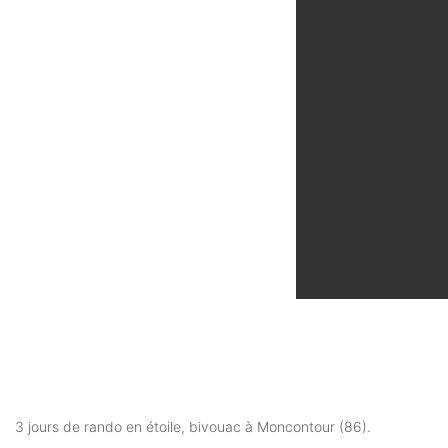
3 jours de rando en étoile, bivouac à Moncontour (86).