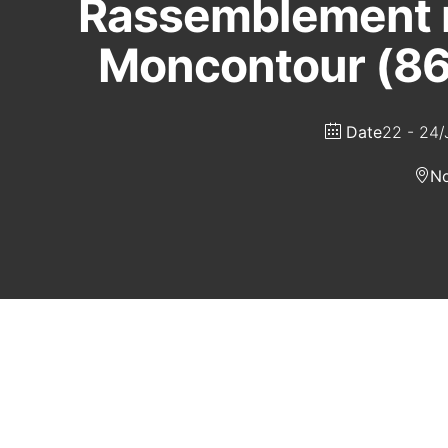
Rassemblement n
Moncontour (86) 
Date
22 - 24/
No