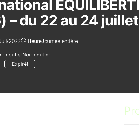
ational EQUILIBERT
– du 22 au 24 juillet
Juil/2022
Heure
Journée entière
irmoutier
Noirmoutier
Expiré!
Pr