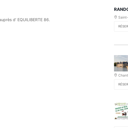
RANDO
Saint
ns auprès d’ EQUILIBERTE 86.
RÉSE
Chanti
RÉSE