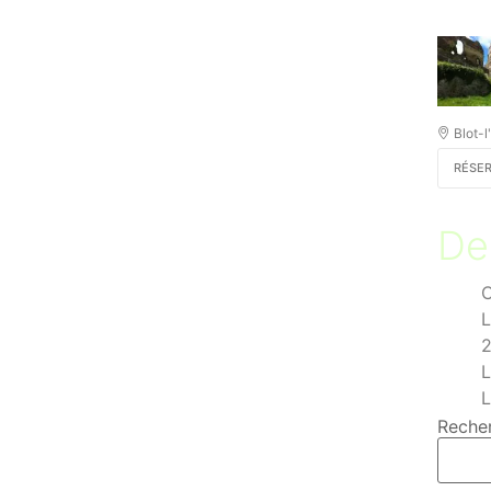
Blot-l
RÉSE
Der
C
L
2
L
L
Reche